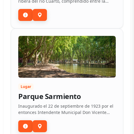
ribera del río Cuarto, comprendido entre la
Reserva Natural Urbana Bosque Autóctono El
Espinal, emplazada en la Universidad Nacional
de Río Cuarto, hasta el puente Antártida
Argentina, situado sobre Ruta Nacion...
Lugar
Parque Sarmiento
Inaugurado el 22 de septiembre de 1923 por el
entonces Intendente Municipal Don Vicente
Mójica.