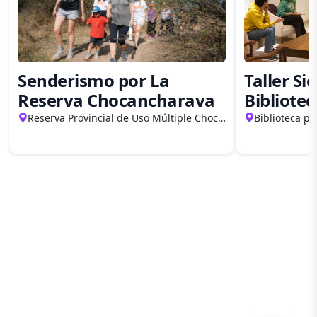
Senderismo por La
Taller Si
Reserva Chocancharava
Bibliotec
Reserva Provincial de Uso Múltiple Chocancharava
Biblioteca pe